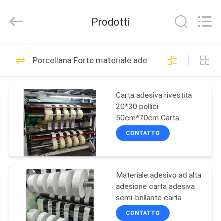
WEIFANG
SUPERRELIABLE
TECHNOLOGY
Prodotti
CO,LTD.
All
Rights
Reserved.
CASA
39
Porcellana Forte materiale adesivo eccellente dell'e
Film autoadesivo
PRODOTTI
Carta adesiva rivestita
20*30 pollici
VIDEO
50cm*70cm Carta
adesiva alta e lucida
CONTATTO
CIRCA
33
NOI
Materiale adesivo ad alta
Carta autoadesiva
adesione carta adesiva
GIRO
semi-brillante carta
DELLA
adesiva
CONTATTO