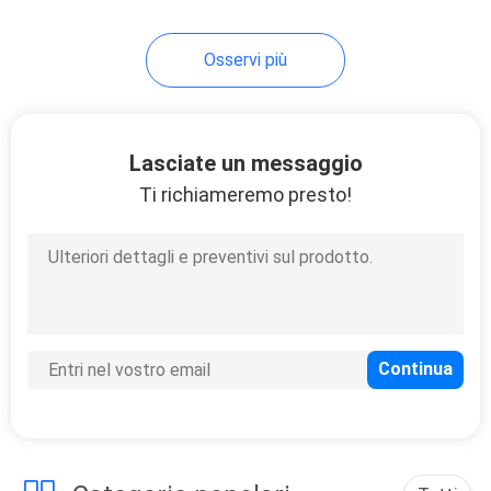
colla
8
Osservi più
Colla Labelstock
adesivo della
Lasciate un messaggio
gomma
Ti richiameremo presto!
8
Getto di inchiostro
Labelstock adesivo