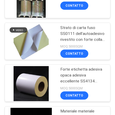
1530mm
MAPPA
CONTATTO
DEL
34
SITO
Autoadesivo
Strato di carta fuso
SS0111 dell'autoadesivo
adesivo del codice a
PRIVACY
rivestito con forte colla
adesiva eccellente
POLICY
MOQ:5000SQM
barre
CONTATTO
Forte etichetta adesiva
36
opaca adesiva
Autoadesivo
eccellente SS4134
materiale della colla
MOQ:5000SQM
dell'etichetta
75um dei pp
CONTATTO
adesiva
Materiale materiale