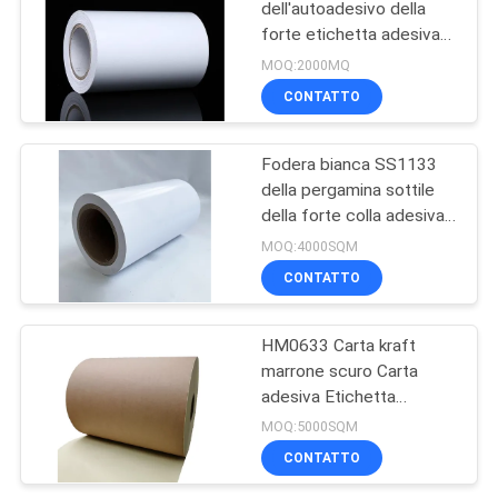
dell'autoadesivo della
forte etichetta adesiva
13
eccellente lucida della
MOQ:2000MQ
colla di SS4833 pp
Forte materiale
CONTATTO
adesivo eccellente
Fodera bianca SS1133
dell'etichetta della
della pergamina sottile
della forte colla adesiva
colla
eccellente lucida 80G dei
MOQ:4000SQM
semi
CONTATTO
13
Anti materiale
HM0633 Carta kraft
marrone scuro Carta
adesivo di
adesiva Etichetta
adesiva Stoccaggio in
congelamento
MOQ:5000SQM
foglio con carta kraft
CONTATTO
dell'etichetta della
rivestita in PE