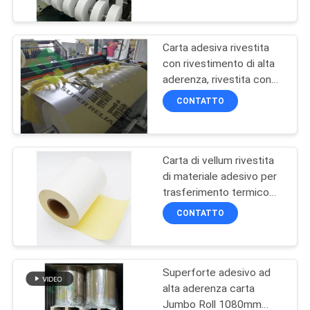
FABBRICA
Carta adesiva rivestita
CONTROLLO
11
con rivestimento di alta
DI
aderenza, rivestita con
Materiale di carta
carta adesiva di 38 mm
QUALITÀ
CONTATTO
termico
dell'etichetta
CONTATTICI
Carta di vellum rivestita
adesiva
di materiale adesivo per
NOTIZIE
trasferimento termico
14
con rivestimento di vetro
CONTATTO
giallo HM2533H
RICHIEDA
Anti materiali di
UNA
contraffazione
Superforte adesivo ad
CITAZIONE
alta aderenza carta
Jumbo Roll 1080mm