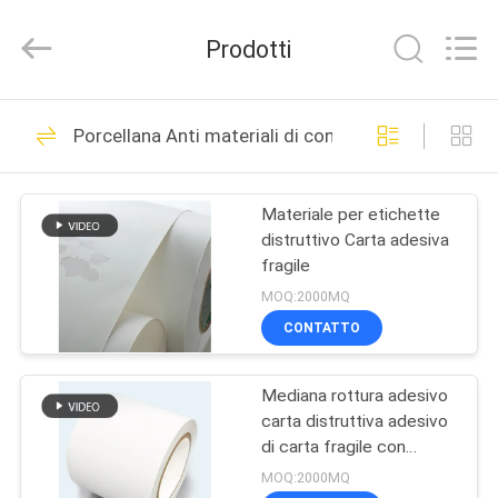
WEIFANG
SUPERRELIABLE
TECHNOLOGY
Prodotti
CO,LTD.
All
Rights
Reserved.
CASA
39
Porcellana Anti materiali di contraffazione
Film autoadesivo
PRODOTTI
Materiale per etichette
distruttivo Carta adesiva
VIDEO
fragile
MOQ:2000MQ
CIRCA
CONTATTO
33
NOI
Mediana rottura adesivo
Carta autoadesiva
carta distruttiva adesivo
GIRO
di carta fragile con
DELLA
rivestimento di vetro
MOQ:2000MQ