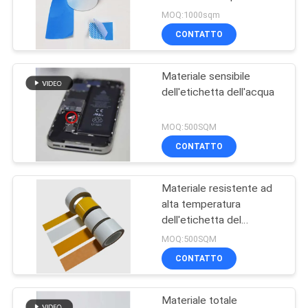
MAPPA
MOQ:1000sqm
DEL
CONTATTO
34
SITO
Autoadesivo
Materiale sensibile
dell'etichetta dell'acqua
adesivo del codice a
PRIVACY
POLICY
barre
MOQ:500SQM
CONTATTO
Materiale resistente ad
36
alta temperatura
Autoadesivo
dell'etichetta del
Polyimide
MOQ:500SQM
dell'etichetta
CONTATTO
adesiva
Materiale totale