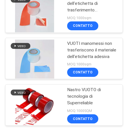
dell'etichetta di
trasferimento
13
manomesso VUOTO
MOQ:1000sqm
Forte materiale
CONTATTO
adesivo eccellente
VUOTI manomessi non
dell'etichetta della
trasferiscono il materiale
dell'etichetta adesiva
colla
MOQ:1000sqm
CONTATTO
13
Anti materiale
Nastro VUOTO di
tecnologia di
adesivo di
Superreliable
congelamento
MOQ:1000SQM
CONTATTO
dell'etichetta della