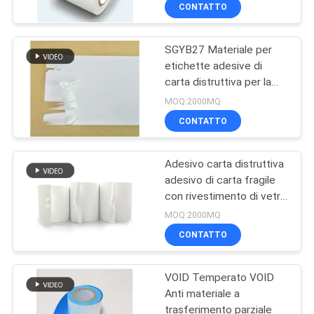
SGYB34
FABBRICA
CONTATTO
SGYB27 Materiale per
CONTROLLO
11
etichette adesive di
DI
carta distruttiva per la
Materiale di carta
QUALITÀ
fabbricazione di
MOQ:2000MQ
termico
etichette anti-
CONTATTO
falsificazione
dell'etichetta
CONTATTICI
Adesivo carta distruttiva
adesiva
adesivo di carta fragile
NOTIZIE
con rivestimento di vetro
14
WGYB27
MOQ:2000MQ
RICHIEDA
Anti materiali di
CONTATTO
UNA
contraffazione
VOID Temperato VOID
CITAZIONE
Anti materiale a
trasferimento parziale