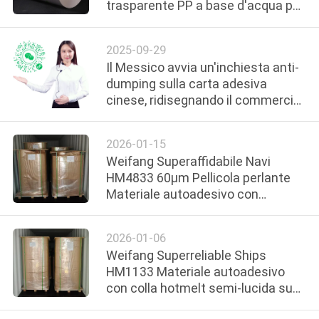
trasparente PP a base d'acqua per
FABBRICA
gli Stati Uniti
2025-09-29
CONTROLLO
Il Messico avvia un'inchiesta anti-
DI
dumping sulla carta adesiva
cinese, ridisegnando il commercio
QUALITÀ
di materiali adesivi per etichette
2026-01-15
CONTATTICI
Weifang Superaffidabile Navi
HM4833 60μm Pellicola perlante
NOTIZIE
Materiale autoadesivo con
rivestimento in vetro bianco in
Mongolia
RICHIEDA
2026-01-06
Weifang Superreliable Ships
UNA
HM1133 Materiale autoadesivo
CITAZIONE
con colla hotmelt semi-lucida su
carta con liner bianco per la