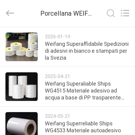
WEIFANG
SUPERRELIABLE
TECHNOLOGY
Porcellana WEIFANG SUPERRELIABLE TECHNOLOGY CO,LTD azienda news
CO,LTD.
All
Rights
Reserved.
CASA
2026-01-19
Weifang Superaffidabile Spedizioni
PRODOTTI
di adesivi in bianco e stampati per
la Svezia
VIDEO
2025-04-21
Weifang Superaliable Ships
CIRCA
WG4515 Materiale adesivo ad
acqua a base di PP trasparente
NOI
autoadesivo con rivestimento in
PET trasparente in Turchia
2024-05-21
GIRO
Weifang Superreliable Ships
DELLA
WG4533 Materiale autoadesivo