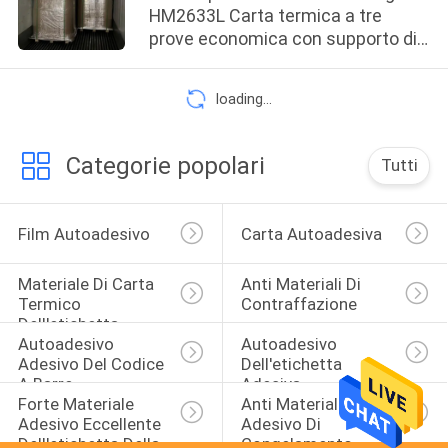
HM2633L Carta termica a tre
prove economica con supporto di
vetro blu in Arabia Saudita
loading...
Categorie popolari
Tutti
Film Autoadesivo
Carta Autoadesiva
Materiale Di Carta 
Anti Materiali Di 
Termico 
Contraffazione
Dell'etichetta 
Autoadesivo 
Autoadesivo 
Adesiva
Adesivo Del Codice 
Dell'etichetta 
A Barre
Adesiva
Forte Materiale 
Anti Materiale 
Adesivo Eccellente 
Adesivo Di 
Dell'etichetta Della 
Congelamento 