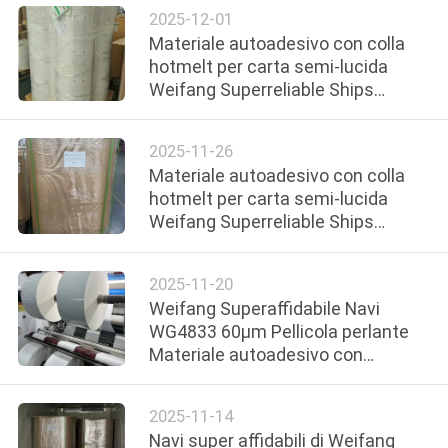
Nigeria
MAPPA
2025-12-01
Materiale autoadesivo con colla
DEL
hotmelt per carta semi-lucida
SITO
Weifang Superreliable Ships
HM1133 con liner in carta glassine
bianca per il Kenya
PRIVACY
2025-11-26
Materiale autoadesivo con colla
POLICY
hotmelt per carta semi-lucida
Weifang Superreliable Ships
HM1133H con liner in glassine
giallo per lo Zimbabwe
2025-11-20
Weifang Superaffidabile Navi
WG4833 60μm Pellicola perlante
Materiale autoadesivo con
supporto in vetrina bianca per
l'Angola
2025-11-14
Navi super affidabili di Weifang