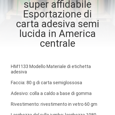
super affidabile
FABBRICA
Esportazione di
CONTROLLO
carta adesiva semi
DI
lucida in America
QUALITÀ
centrale
CONTATTICI
HM1133 Modello Materiale di etichetta
NOTIZIE
adesiva
Faccia: 80 g di carta semiglossosa
RICHIEDA
Adesivo: colla a caldo a base di gomma
UNA
CITAZIONE
Rivestimento: rivestimento in vetro 60 gm
Larghezza del rullo jumbo: larghezza 1080