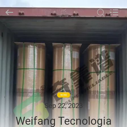
WEIFANG
SUPERRELIABLE
TECHNOLOGY
CO,LTD.
All
Rights
Reserved.
CASA
PRODOTTI
VIDEO
CIRCA
NOI
NEWS
Sep 22, 2023
GIRO
Weifang Tecnologia
DELLA