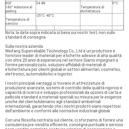
KGF
34.4N
0°C
180° Adesione al
Temperatura di
peeling
etichettatura
-25°C -40°C
Temperatura di
servizio
Nota: la data sopra indicata si basa sui nostri test, non sullo
standard di consegna.
Sulla nostra azienda
Weifang Superreliable Technology Co., Ltd è un produttore e
fornitore leader di materiali per etichette adesive di alta qualità
con oltre 20 anni di esperienza nel settore.Siamo impegnati a
fornire personalizzato, soluzioni affidabili di materiali di
etichettatura per clienti globali in settori alimentari, cosmetici,
elettronici, automobilistici e logistici.
I nostri principali vantaggi si trovano in attrezzature di
produzione avanzate, sistemi di controllo della qualità rigorosi e
capacità di ricerca e sviluppo professionali.da opzioni di carta e
pellicola standard a materiali speciali su misura per le esigenze
uniche del clienteAderiamo agli standard ambientali
internazionali, garantendo che i nostri prodotti siano rispettosi
dell'ambiente e conformi alle normative industriali globali.
Con una filosofia centrata sul cliente, ci sforziamo di fornire una
consulenza pre-vendita efficiente, consegna puntuale e servizio