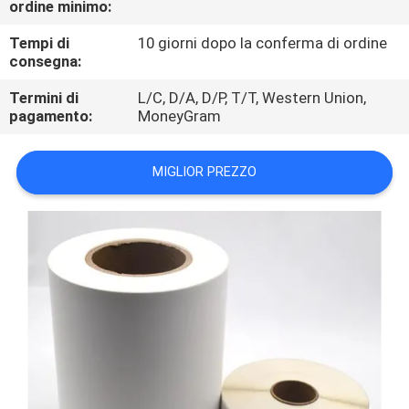
ordine minimo:
FABBRICA
Tempi di
10 giorni dopo la conferma di ordine
consegna:
CONTROLLO
DI
Termini di
L/C, D/A, D/P, T/T, Western Union,
pagamento:
MoneyGram
QUALITÀ
MIGLIOR PREZZO
CONTATTICI
NOTIZIE
RICHIEDA
UNA
CITAZIONE