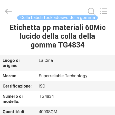
WEIFANG
SUPERRELIABLE
TECHNOLOGY
CO,LTD.
All
Colla Labelstock adesivo della gomma
Rights
Reserved.
Etichetta pp materiali 60Mic
CASA
lucido della colla della
PRODOTTI
gomma TG4834
VIDEO
Luogo di
La Cina
origine:
CIRCA
Marca:
Superreliable Technology
NOI
Certificazione:
ISO
Numero di
TG4834
GIRO
modello:
DELLA
Quantità di
4000SQM