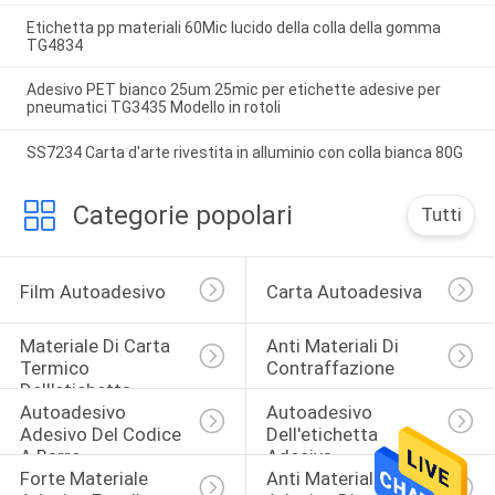
Etichetta pp materiali 60Mic lucido della colla della gomma
TG4834
Adesivo PET bianco 25um 25mic per etichette adesive per
pneumatici TG3435 Modello in rotoli
SS7234 Carta d'arte rivestita in alluminio con colla bianca 80G
Categorie popolari
Tutti
Film Autoadesivo
Carta Autoadesiva
Materiale Di Carta 
Anti Materiali Di 
Termico 
Contraffazione
Dell'etichetta 
Autoadesivo 
Autoadesivo 
Adesiva
Adesivo Del Codice 
Dell'etichetta 
A Barre
Adesiva
Forte Materiale 
Anti Materiale 