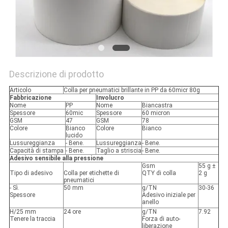
MAPPA
DEL
SITO
Descrizione di prodotto
PRIVACY
Articolo
Colla per pneumatici brillante in PP da 60micr 80g
POLICY
Fabbricazione
Involucro
Nome
PP
Nome
Biancastra
Spessore
60mic
Spessore
60 micron
GSM
47
GSM
78
Colore
Bianco
Colore
Bianco
lucido
Lussureggianza
- Bene.
Lussureggianza
- Bene.
Capacità di stampa
- Bene.
Taglio a striscia
- Bene.
Adesivo sensibile alla pressione
Gsm
55 g ±
Tipo di adesivo
Colla per etichette di
QTY di colla
2 g
pneumatici
- Sì.
50 mm
g/TN
30-36
Spessore
Adesivo iniziale per
anello
H/25 mm
24 ore
g/TN
7.92
Tenere la traccia
Forza di auto-
liberazione