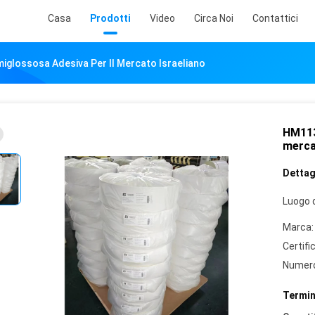
Casa
Prodotti
Video
Circa Noi
Contattici
glossosa Adesiva Per Il Mercato Israeliano
HM113
merca
Dettagl
Luogo d
Marca:
Certifi
Numero
Termin