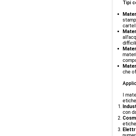
Tipi c
Materi
stampa
cartel
Materi
all'ac
diffic
Materi
materi
compon
Materi
che of
Applic
I mate
etiche
Indus
con da
Cosme
etiche
Elett
numeri