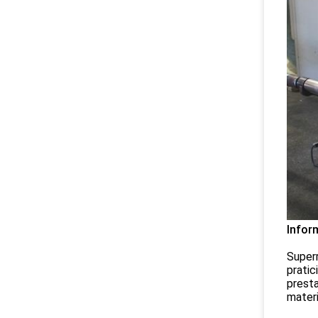
Infor
Super
pratic
presta
materi