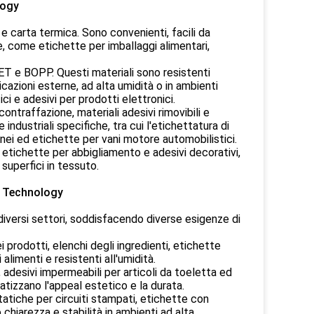
logy
 e carta termica. Sono convenienti, facili da
e, come etichette per imballaggi alimentari,
PET e BOPP. Questi materiali sono resistenti
pplicazioni esterne, ad alta umidità o in ambienti
ci e adesivi per prodotti elettronici.
ntraffazione, materiali adesivi rimovibili e
industriali specifiche, tra cui l'etichettatura di
nei ed etichette per vani motore automobilistici.
li, etichette per abbigliamento e adesivi decorativi,
superfici in tessuto.
le Technology
diversi settori, soddisfacendo diverse esigenze di
i prodotti, elenchi degli ingredienti, etichette
alimenti e resistenti all'umidità.
e, adesivi impermeabili per articoli da toeletta ed
atizzano l'appeal estetico e la durata.
statiche per circuiti stampati, etichette con
 chiarezza e stabilità in ambienti ad alta