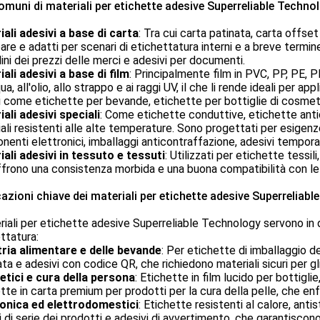
omuni di materiali per etichette adesive Superreliable Techno
ali adesivi a base di carta
: Tra cui carta patinata, carta offset
re e adatti per scenari di etichettatura interni e a breve termin
lini dei prezzi delle merci e adesivi per documenti.
ali adesivi a base di film
: Principalmente film in PVC, PP, PE, 
qua, all'olio, allo strappo e ai raggi UV, il che li rende ideali per a
ili come etichette per bevande, etichette per bottiglie di cosmeti
ali adesivi speciali
: Come etichette conduttive, etichette antico
ali resistenti alle alte temperature. Sono progettati per esigenze 
enti elettronici, imballaggi anticontraffazione, adesivi tempora
ali adesivi in tessuto e tessuti
: Utilizzati per etichette tessi
frono una consistenza morbida e una buona compatibilità con le 
azioni chiave dei materiali per etichette adesive Superreliab
riali per etichette adesive Superreliable Technology servono in 
ttatura:
tria alimentare e delle bevande
: Per etichette di imballaggio de
ta e adesivi con codice QR, che richiedono materiali sicuri per gli 
tici e cura della persona
: Etichette in film lucido per bottigli
tte in carta premium per prodotti per la cura della pelle, che enf
ronica ed elettrodomestici
: Etichette resistenti al calore, anti
 di serie dei prodotti e adesivi di avvertimento, che garantiscono