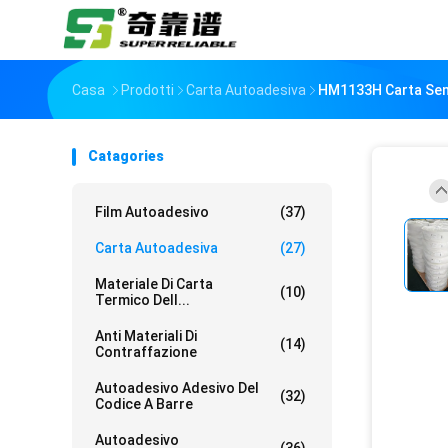
Casa
Prodotti
Carta Autoadesiva
HM1133H Carta Semi
Catagories
Film Autoadesivo
(37)
Carta Autoadesiva
(27)
Materiale Di Carta
(10)
Termico Dell...
Anti Materiali Di
(14)
Contraffazione
Autoadesivo Adesivo Del
(32)
Codice A Barre
Autoadesivo