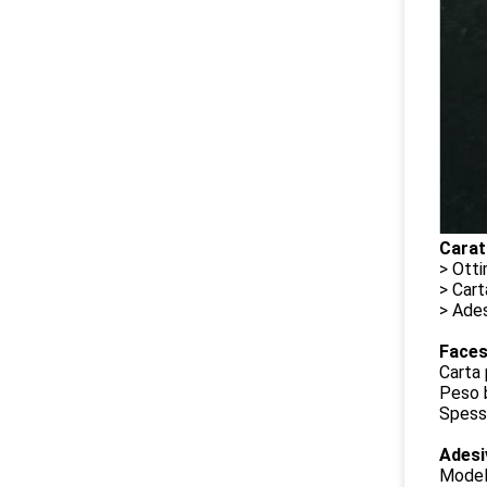
Caratt
> Otti
> Cart
> Ades
Face
Carta 
Peso 
Spess
Adesi
Modell