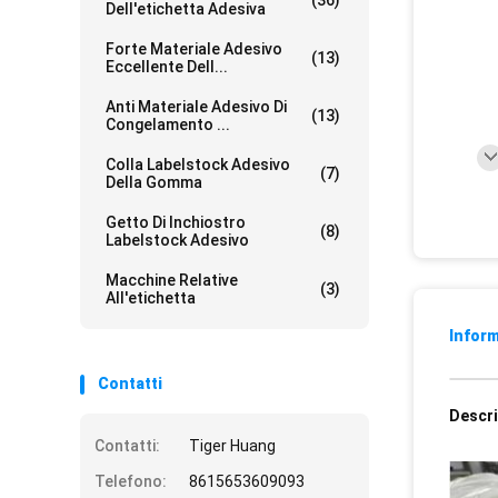
(36)
Dell'etichetta Adesiva
Forte Materiale Adesivo
(13)
Eccellente Dell...
Anti Materiale Adesivo Di
(13)
Congelamento ...
Colla Labelstock Adesivo
(7)
Della Gomma
Getto Di Inchiostro
(8)
Labelstock Adesivo
Macchine Relative
(3)
All'etichetta
Inform
Contatti
Descri
Contatti:
Tiger Huang
Telefono:
8615653609093