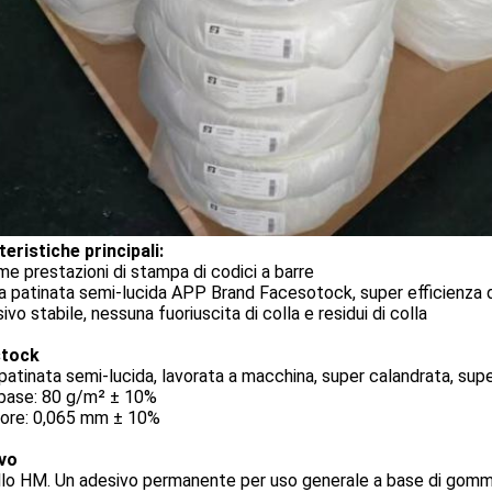
eristiche principali:
me prestazioni di stampa di codici a barre
a patinata semi-lucida APP Brand Facesotock, super efficienza 
ivo stabile, nessuna fuoriuscita di colla e residui di colla
stock
patinata semi-lucida, lavorata a macchina, super calandrata, sup
base: 80 g/m² ± 10%
ore: 0,065 mm ± 10%
vo
o HM. Un adesivo permanente per uso generale a base di gomma. A