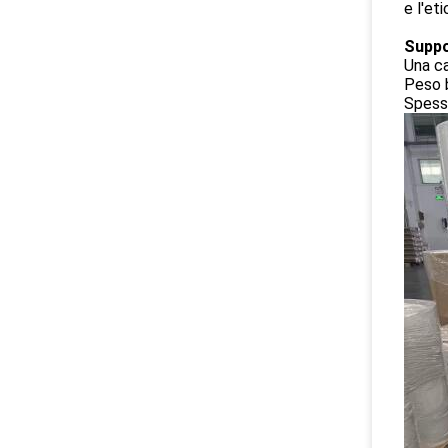
e l'et
Supp
Una ca
Peso b
Spess