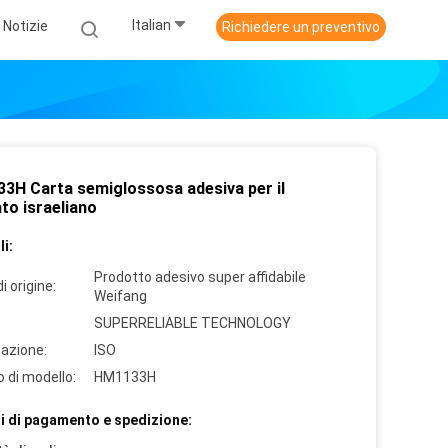
Italian
Notizie
Richiedere un preventivo
3H Carta semiglossosa adesiva per il
to israeliano
i:
Prodotto adesivo super affidabile
i origine:
Weifang
SUPERRELIABLE TECHNOLOGY
cazione:
ISO
 di modello:
HM1133H
i di pagamento e spedizione: