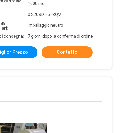
à di ordine
1000 mq
:
:
0.22USD Per SQM
aggi
Imballaggio neutro
lari:
di consegna:
7 giorni dopo la conferma di ordine
iglior Prezzo
Contatto