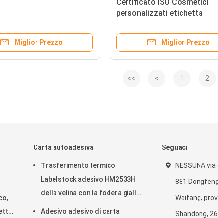
Certificato ISO Cosmetici
personalizzati etichetta
Stampato etichetta per artic
toeletta etichetta adesiva
Miglior Prezzo
Miglior Prezzo
<<
<
1
2
Carta autoadesiva
Seguaci
Trasferimento termico
NESSUNA via o
Labelstock adesivo HM2533H
881 Dongfeng,
della velina con la fodera gialla
co,
Weifang, provi
della pergamina sottile della
etta
Adesivo adesivo di carta
Shandong, 26