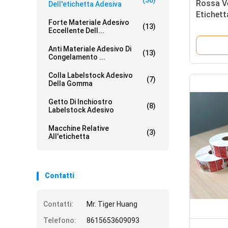
(36)
Rossa Ve
Dell'etichetta Adesiva
Etichett
Forte Materiale Adesivo
DT Etich
(13)
Eccellente Dell...
Anti Materiale Adesivo Di
(13)
Congelamento ...
Colla Labelstock Adesivo
(7)
Della Gomma
Getto Di Inchiostro
(8)
Labelstock Adesivo
Macchine Relative
(3)
All'etichetta
Contatti
Contatti:
Mr. Tiger Huang
Telefono:
8615653609093