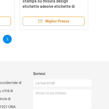
stampa su misura design
etichette adesive etichette di
oli da
stampa etichette cosmetiche
Miglior Prezzo
3
Scrivici
ccidentale di
 città di
ncia di
1021 CINA